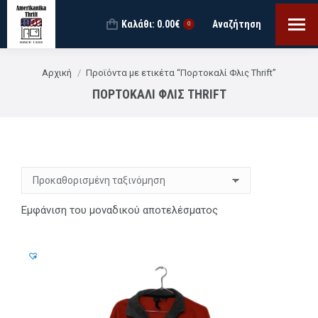
Καλάθι:
0.00
€
Αναζήτηση
Search:
0
You are here:
Αρχική
Προϊόντα με ετικέτα “Πορτοκαλί Φλις Thrift”
ΠΟΡΤΟΚΑΛΊ ΦΛΙΣ THRIFT
Εμφάνιση του μοναδικού αποτελέσματος