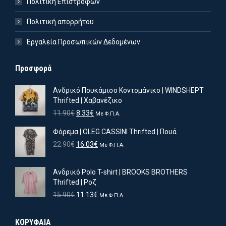
Πολιτική Επιστροφών
Πολιτική απορρήτου
Εργαλεία Προσωπικών Δεδομένων
Προσφορά
Ανδρικό Πουκάμισο Κοντομάνικο | WINDSHEPT
Thrifted | Χαβανέζικο
Original
Η
11.90
€
8.33
€
Με Φ.Π.Α.
price
τρέχουσα
Φόρεμα | OLEG CASSINI Thrifted | Πουά
was:
τιμή
11.90€.
είναι:
Original
Η
22.90
€
16.03
€
Με Φ.Π.Α.
8.33€.
price
τρέχουσα
was:
τιμή
Ανδρικό Polo T-shirt | BROOKS BROTHERS
22.90€.
είναι:
Thrifted | Ροζ
16.03€.
Original
Η
15.90
€
11.13
€
Με Φ.Π.Α.
price
τρέχουσα
was:
τιμή
ιστη
ιστη
ΚΟΡΥΦΑΙΑ
15.90€.
είναι: