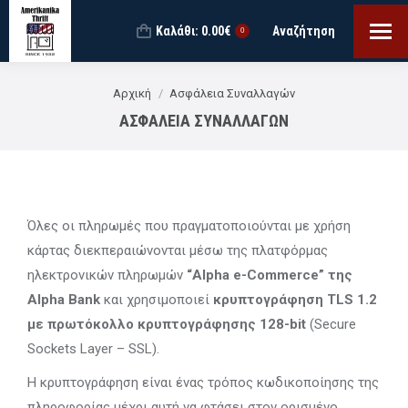
Καλάθι:
0.00
€
Αναζήτηση
Search:
0
You are here:
Αρχική
Ασφάλεια Συναλλαγών
ΑΣΦΆΛΕΙΑ ΣΥΝΑΛΛΑΓΏΝ
Όλες οι πληρωμές που πραγματοποιούνται με χρήση
κάρτας διεκπεραιώνονται μέσω της πλατφόρμας
ηλεκτρονικών πληρωμών
“Alpha e-Commerce” της
Alpha Bank
και χρησιμοποιεί
κρυπτογράφηση TLS 1.2
με πρωτόκολλο κρυπτογράφησης 128-bit
(Secure
Sockets Layer – SSL).
Η κρυπτογράφηση είναι ένας τρόπος κωδικοποίησης της
πληροφορίας μέχρι αυτή να φτάσει στον ορισμένο