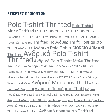
ΕΤΙΚΕΤΕΣ ΠΡΟΪΌΝΤΩΝ
Polo T-shirt Thrifted
Polo T-shirt
Μπλε Thrifted
RALPH LAUREN Thrifted
RALPH LAUREN Thrifted
Πουλόβερ
RALPH LAUREN Thrift Πουλόβερ Γυναικείο Ροζ
RALPH LAUREN
Thrifted Πουλόβερ
Thrift Πουκάμισο
Γυναικείο Πουλόβερ
Ανδρικό Polo T-shirt GIORGIO ARMANI
Thrift Πουλόβερ Ροζ
Ανδρικό Polo T-shirt
Thrifted
Thrifted
Ανδρικό Polo T-shirt Μπλε Thrifted
Ανδρικό Κίτρινο Πουλόβερ Thrift
Ανδρικό ΜΠουφάν BOSTON BRUINS
Πολύχρωμο Thrift
Ανδρικό Μπουφάν BOSTON BRUINS Thrift
Ανδρικό
Μπουφάν Second Hand
Ανδρικό Μπουφάν STARTER Boston Bruins Vintage
Ανδρικό Μπουφάν Thrift
Second Hand Μπλε
Ανδρικό
Ανδρικό Πουκάμισο Thrift
Πορτοκαλί Φλις Thrift
Ανδρικό
Πουκάμισο Μπλε Δεύτερο Χέρι
Ανδρικό Πουλόβερ LACOSTE Second Hand
Ανδρικό Πουλόβερ LACOSTE Κίτρινο Μεταχειρισμένο
Ανδρικό Πουλόβερ Thrift
Ανδρικό Φλις FOOT LOCKER Thrift
Ανδρικό Φλις FOOT LOCKER Πορτοκαλί
Ανδρικό πουκάμισο Thrifted
Thrift
Ανδρικό Φλις Thrift