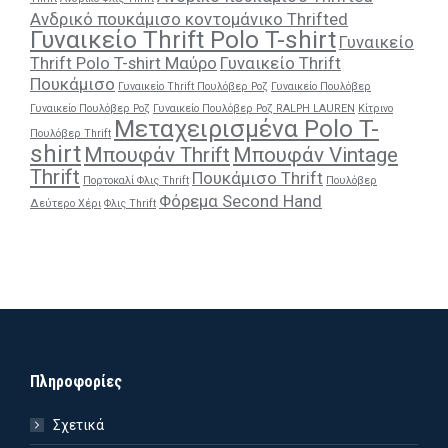
Ανδρικό πουκάμισο κοντομάνικο Thrifted
Γυναικείο Thrift Polo T-shirt
Γυναικείο
Thrift Polo T-shirt Μαύρο
Γυναικείο Thrift
Πουκάμισο
Γυναικείο Thrift Πουλόβερ Ροζ
Γυναικείο Πουλόβερ
Γυναικείο Πουλόβερ Ροζ
Γυναικείο Πουλόβερ Ροζ RALPH LAUREN
Κίτρινο
Μεταχειρισμένα Polo T-
Πουλόβερ Thrift
shirt
Μπουφάν Thrift
Μπουφάν Vintage
Thrift
Πουκάμισο Thrift
Πορτοκαλί Φλις Thrift
Πουλόβερ
Φόρεμα Second Hand
Δεύτερο Χέρι
Φλις Thrift
Πληροφορίες
Σχετικά