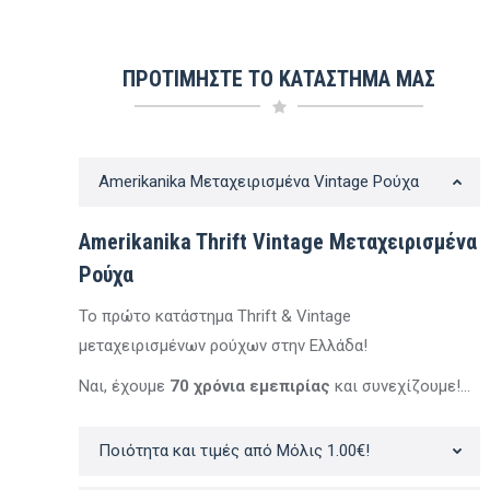
ΠΡΟΤΙΜΗΣΤΕ ΤΟ ΚΑΤΑΣΤΗΜΑ ΜΑΣ
Amerikanika Μεταχειρισμένα Vintage Ρούχα
-30%
-30%
Amerikanika Thrift Vintage Μεταχειρισμένα
Εξαντλήθηκε
Εξαντλήθηκε
Εξαντλ
Ρούχα
Το πρώτο κατάστημα Thrift & Vintage
μεταχειρισμένων ρούχων στην Ελλάδα!
Ναι, έχουμε
70 χρόνια εμεπιρίας
και συνεχίζουμε!…
υναικείο Polo T-shirt |
Γυναικείο Πουκάμισο |
Γυναικείο Αμά
LPH LAUREN Thrifted |
BROOKS BROTHERS
| LACOSTE T
Ποιότητα και τιμές από Μόλις 1.00€!
Φιστικί
Thrifted | Ριγέ
Πράσ
Original
Η
Original
Η
Origin
15.90
€
11.13
€
14.90
€
10.43
€
15.90
€
11.13
Με Φ.Π.Α.
Με Φ.Π.Α.