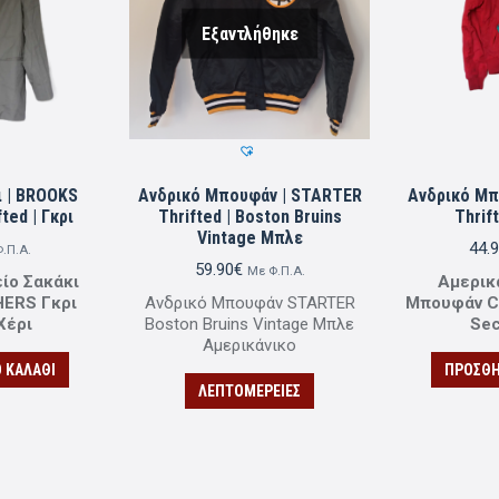
Εξαντλήθηκε
ι | BROOKS
Ανδρικό Μπουφάν | STARTER
Ανδρικό Μπ
ed | Γκρι
Thrifted | Boston Bruins
Thrif
Vintage Μπλε
44.
.Π.Α.
59.90
€
Με Φ.Π.Α.
είο Σακάκι
Αμερικ
ERS Γκρι
Ανδρικό Μπουφάν STARTER
Μπουφάν C
Χέρι
Boston Bruins Vintage Μπλε
Se
Αμερικάνικο
 ΚΑΛΆΘΙ
ΠΡΟΣΘΉ
ΛΕΠΤΟΜΈΡΕΙΕΣ