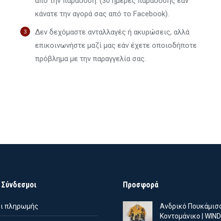
από την παράδοση. (30 ημέρες παράδοσης εάν
τρέχουσα
was:
τιμή
price
τρέχουσα
κάνατε την αγορά σας από το Facebook).
τιμή
11.90€.
είναι:
was:
τιμή
€.
είναι:
8.33€.
10.90€.
είναι:
Δεν δεχόμαστε ανταλλαγές ή ακυρώσεις, αλλά
11.13€.
7.63€.
επικοινωνήστε μαζί μας εάν έχετε οποιοδήποτε
πρόβλημα με την παραγγελία σας.
 Σύνδεσμοι
Προσφορά
ι πληρωμής
Ανδρικό Πουκάμισ
Κοντομάνικο | WI