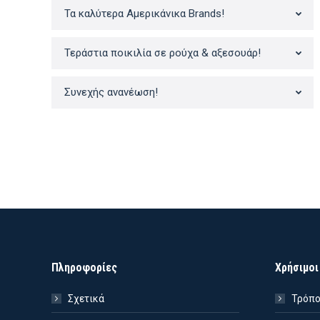
price
τρέχουσα
price
τρέχουσα
price
Τα καλύτερα Αμερικάνικα Brands!
was:
τιμή
was:
τιμή
was:
15.90€.
είναι:
14.90€.
είναι:
15.90
11.13€.
10.43€.
Τεράστια ποικιλία σε ρούχα & αξεσουάρ!
Συνεχής ανανέωση!
Πληροφορίες
Χρήσιμοι
Σχετικά
Τρόπο