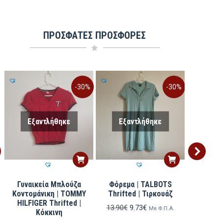
ΠΡΟΣΦΑΤΕΣ ΠΡΟΣΦΟΡΕΣ
-30%
-30%
Εξαντλήθηκε
Εξαντλήθηκε
Εξ
Γυναικεία Μπλούζα
Φόρεμα | TALBOTS
Ανδρικό
|
Κοντομάνικη | TOMMY
Thrifted | Τιρκουάζ
TOMM
HILFIGER Thrifted |
Thrif
Original
Η
13.90
€
9.73
€
Με Φ.Π.Α.
Κόκκινη
price
τρέχουσα
14.90
€