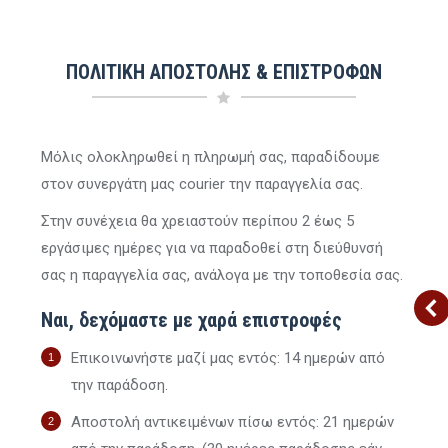
ΠΟΛΙΤΙΚΗ ΑΠΟΣΤΟΛΗΣ & ΕΠΙΣΤΡΟΦΩΝ
Μόλις ολοκληρωθεί η πληρωμή σας, παραδίδουμε
-30%
-30%
-30%
στον συνεργάτη μας courier την παραγγελία σας.
Στην συνέχεια θα χρειαστούν περίπου 2 έως 5
ήθηκε
Εξαντλήθηκε
Εξαντλήθηκε
εργάσιμες ημέρες για να παραδοθεί στη διεύθυνσή
σας η παραγγελία σας, ανάλογα με την τοποθεσία σας.
Ναι, δεχόμαστε με χαρά επιστροφές
Επικοινωνήστε μαζί μας εντός: 14 ημερών από
νικο T-shirt
Γυναικείο Polo T-shirt |
Γυναικείο Polo T-shirt |
την παράδοση.
hrifted |
VANS Thrifted | Μαύρο
RALPH LAUREN Thrifted 
ινο
Πορτοκαλί
Original
Η
Αποστολή αντικειμένων πίσω εντός: 21 ημερών
11.90
€
8.33
€
Με Φ.Π.Α.
al
Η
price
τρέχουσα
Original
Η
€
10.90
€
7.63
€
Με Φ.Π.Α.
Με Φ.Π.Α.