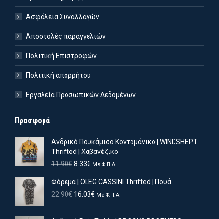
Ασφάλεια Συναλλαγών
Αποστολές παραγγελιών
Πολιτική Επιστροφών
Πολιτική απορρήτου
Εργαλεία Προσωπικών Δεδομένων
Προσφορά
Ανδρικό Πουκάμισο Κοντομάνικο | WINDSHEPT
Thrifted | Χαβανέζικο
Original
Η
11.90
€
8.33
€
Με Φ.Π.Α.
price
τρέχουσα
Φόρεμα | OLEG CASSINI Thrifted | Πουά
was:
τιμή
11.90€.
είναι:
Original
Η
22.90
€
16.03
€
Με Φ.Π.Α.
8.33€.
price
τρέχουσα
was:
τιμή