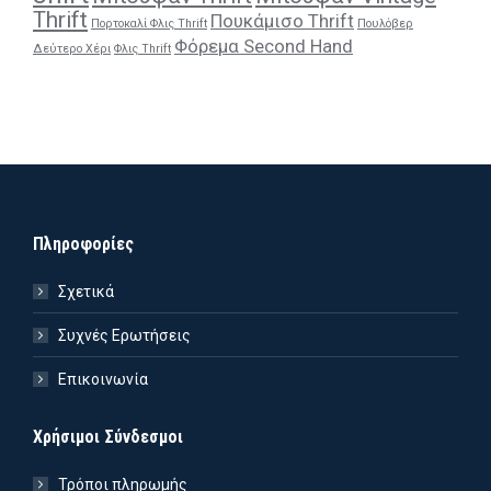
Thrift
Πουκάμισο Thrift
Πορτοκαλί Φλις Thrift
Πουλόβερ
Φόρεμα Second Hand
Δεύτερο Χέρι
Φλις Thrift
Πληροφορίες
Σχετικά
Συχνές Ερωτήσεις
Επικοινωνία
Χρήσιμοι Σύνδεσμοι
Τρόποι πληρωμής