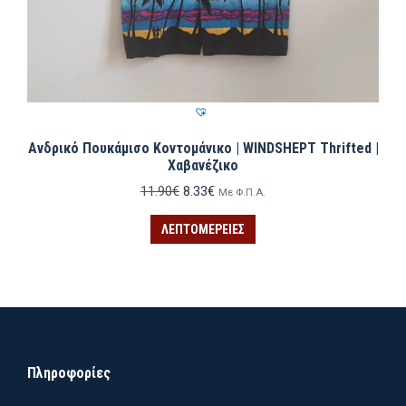
Ανδρικό Πουκάμισο Κοντομάνικο | WINDSHEPT Thrifted |
Χαβανέζικο
Original
Η
11.90
€
8.33
€
Με Φ.Π.Α.
price
τρέχουσα
was:
τιμή
ΛΕΠΤΟΜΈΡΕΙΕΣ
11.90€.
είναι:
8.33€.
Πληροφορίες
ιστη
ιστη