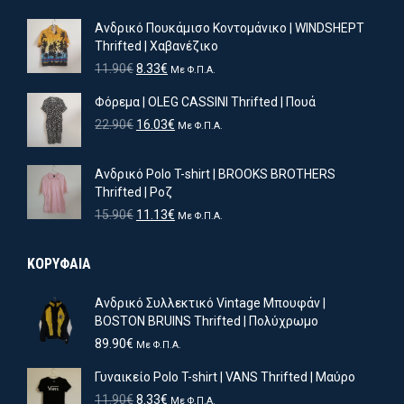
Ανδρικό Πουκάμισο Κοντομάνικο | WINDSHEPT
Thrifted | Χαβανέζικο
Original
Η
11.90
€
8.33
€
Με Φ.Π.Α.
price
τρέχουσα
Φόρεμα | OLEG CASSINI Thrifted | Πουά
was:
τιμή
11.90€.
είναι:
Original
Η
22.90
€
16.03
€
Με Φ.Π.Α.
8.33€.
price
τρέχουσα
was:
τιμή
Ανδρικό Polo T-shirt | BROOKS BROTHERS
22.90€.
είναι:
Thrifted | Ροζ
16.03€.
Original
Η
15.90
€
11.13
€
Με Φ.Π.Α.
price
τρέχουσα
was:
τιμή
ΚΟΡΥΦΑΙΑ
15.90€.
είναι:
11.13€.
Ανδρικό Συλλεκτικό Vintage Μπουφάν |
BOSTON BRUINS Thrifted | Πολύχρωμο
89.90
€
Με Φ.Π.Α.
Γυναικείο Polo T-shirt | VANS Thrifted | Μαύρο
Original
Η
11.90
€
8.33
€
Με Φ.Π.Α.