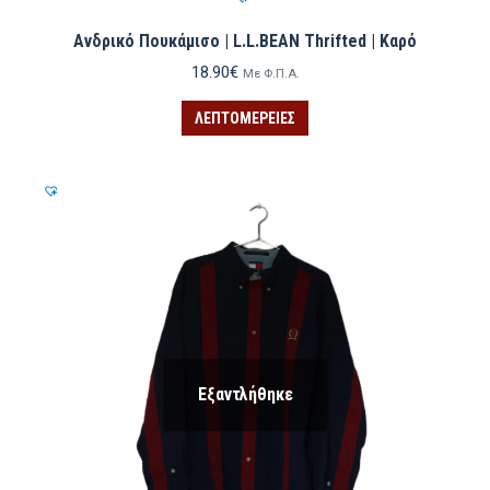
Ανδρικό Πουκάμισο | L.L.BEAN Thrifted | Καρό
18.90
€
Με Φ.Π.Α.
ΛΕΠΤΟΜΈΡΕΙΕΣ
Εξαντλήθηκε