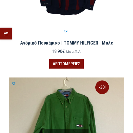
Ανδρικό Πουκάμισο | TOMMY HILFIGER | Μπλε
18.90
€
Με Φ.Π.Α.
ΛΕΠΤΟΜΈΡΕΙΕΣ
-30!
ιστη
ιστη