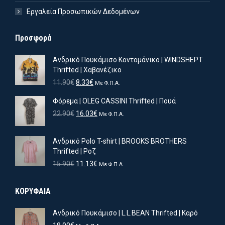
Εργαλεία Προσωπικών Δεδομένων
Προσφορά
Ανδρικό Πουκάμισο Κοντομάνικο | WINDSHEPT
Thrifted | Χαβανέζικο
Original
Η
11.90
€
8.33
€
Με Φ.Π.Α.
price
τρέχουσα
Φόρεμα | OLEG CASSINI Thrifted | Πουά
was:
τιμή
11.90€.
είναι:
Original
Η
22.90
€
16.03
€
Με Φ.Π.Α.
8.33€.
price
τρέχουσα
was:
τιμή
Ανδρικό Polo T-shirt | BROOKS BROTHERS
22.90€.
είναι:
Thrifted | Ροζ
16.03€.
Original
Η
15.90
€
11.13
€
Με Φ.Π.Α.
price
τρέχουσα
was:
τιμή
ΚΟΡΥΦΑΙΑ
15.90€.
είναι:
11.13€.
Ανδρικό Πουκάμισο | L.L.BEAN Thrifted | Καρό