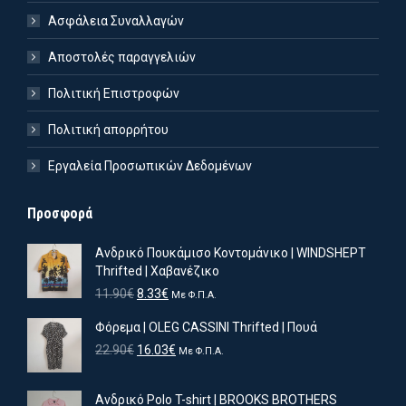
Ασφάλεια Συναλλαγών
Αποστολές παραγγελιών
Πολιτική Επιστροφών
Πολιτική απορρήτου
Εργαλεία Προσωπικών Δεδομένων
Προσφορά
Ανδρικό Πουκάμισο Κοντομάνικο | WINDSHEPT
Thrifted | Χαβανέζικο
Original
Η
11.90
€
8.33
€
Με Φ.Π.Α.
price
τρέχουσα
Φόρεμα | OLEG CASSINI Thrifted | Πουά
was:
τιμή
11.90€.
είναι:
Original
Η
22.90
€
16.03
€
Με Φ.Π.Α.
8.33€.
price
τρέχουσα
was:
τιμή
ιστη
ιστη
Ανδρικό Polo T-shirt | BROOKS BROTHERS
22.90€.
είναι: