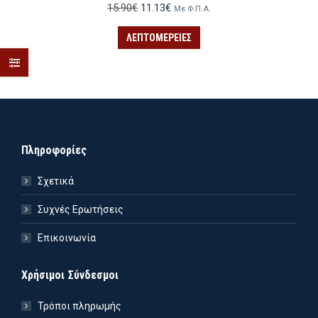
Original
Η
15.90
€
11.13
€
Με Φ.Π.Α.
price
τρέχουσα
was:
τιμή
ΛΕΠΤΟΜΈΡΕΙΕΣ
15.90€.
είναι:
11.13€.
Πληροφορίες
Σχετικά
Συχνές Ερωτήσεις
Επικοινωνία
Χρήσιμοι Σύνδεσμοι
Τρόποι πληρωμής