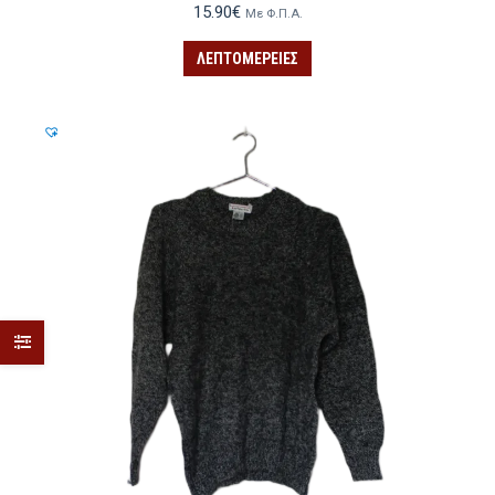
15.90
€
Με Φ.Π.Α.
ΛΕΠΤΟΜΈΡΕΙΕΣ