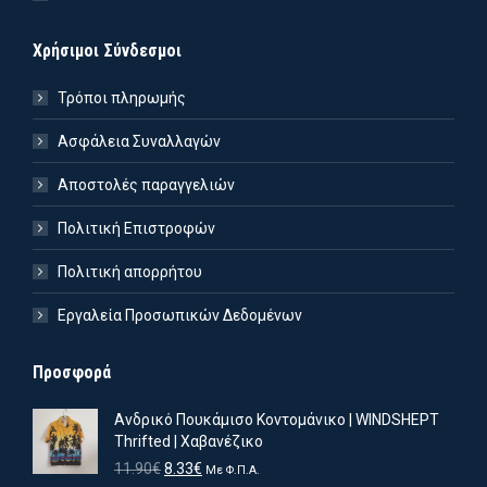
Χρήσιμοι Σύνδεσμοι
Τρόποι πληρωμής
Ασφάλεια Συναλλαγών
Αποστολές παραγγελιών
Πολιτική Επιστροφών
Πολιτική απορρήτου
Εργαλεία Προσωπικών Δεδομένων
Προσφορά
Ανδρικό Πουκάμισο Κοντομάνικο | WINDSHEPT
Thrifted | Χαβανέζικο
Original
Η
11.90
€
8.33
€
Με Φ.Π.Α.