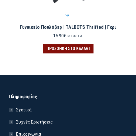
Γυναικείο Πουλόβερ | TALBOTS Thrifted | Γκρι
15.90
€
Με Φ.Π.Α.
ΠΡΟΣΘΉΚΗ ΣΤΟ ΚΑΛΆΘΙ
Πληροφορίες
Σχετικά
Συχνές Ερωτήσεις
ιστη
ιστη
Επικοινωνία