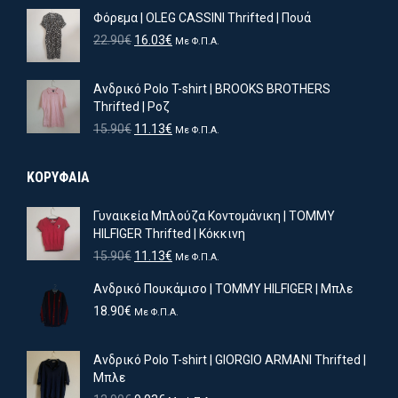
price
τρέχουσα
Φόρεμα | OLEG CASSINI Thrifted | Πουά
was:
τιμή
11.90€.
είναι:
Original
Η
22.90
€
16.03
€
Με Φ.Π.Α.
8.33€.
price
τρέχουσα
was:
τιμή
Ανδρικό Polo T-shirt | BROOKS BROTHERS
22.90€.
είναι:
Thrifted | Ροζ
16.03€.
Original
Η
15.90
€
11.13
€
Με Φ.Π.Α.
price
τρέχουσα
was:
τιμή
ΚΟΡΥΦΑΙΑ
15.90€.
είναι:
11.13€.
Γυναικεία Μπλούζα Κοντομάνικη | TOMMY
HILFIGER Thrifted | Κόκκινη
Original
Η
15.90
€
11.13
€
Με Φ.Π.Α.
price
τρέχουσα
Ανδρικό Πουκάμισο | TOMMY HILFIGER | Μπλε
was:
τιμή
15.90€.
είναι:
18.90
€
Με Φ.Π.Α.
11.13€.
Ανδρικό Polo T-shirt | GIORGIO ARMANI Thrifted |
Μπλε