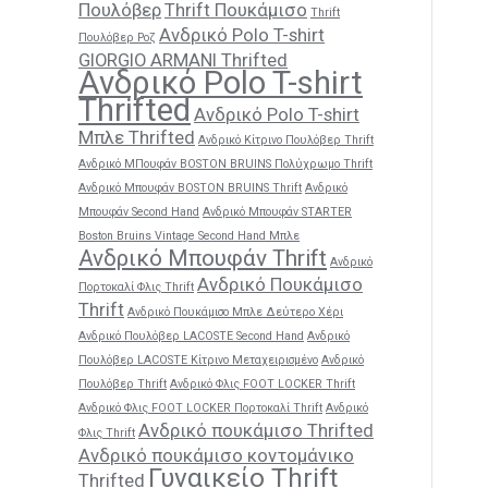
Πουλόβερ
Thrift Πουκάμισο
Thrift
Ανδρικό Polo T-shirt
Πουλόβερ Ροζ
GIORGIO ARMANI Thrifted
Ανδρικό Polo T-shirt
Thrifted
Ανδρικό Polo T-shirt
Μπλε Thrifted
Ανδρικό Κίτρινο Πουλόβερ Thrift
Ανδρικό ΜΠουφάν BOSTON BRUINS Πολύχρωμο Thrift
Ανδρικό Μπουφάν BOSTON BRUINS Thrift
Ανδρικό
Μπουφάν Second Hand
Ανδρικό Μπουφάν STARTER
Boston Bruins Vintage Second Hand Μπλε
Ανδρικό Μπουφάν Thrift
Ανδρικό
Ανδρικό Πουκάμισο
Πορτοκαλί Φλις Thrift
Thrift
Ανδρικό Πουκάμισο Μπλε Δεύτερο Χέρι
Ανδρικό Πουλόβερ LACOSTE Second Hand
Ανδρικό
Πουλόβερ LACOSTE Κίτρινο Μεταχειρισμένο
Ανδρικό
Πουλόβερ Thrift
Ανδρικό Φλις FOOT LOCKER Thrift
Ανδρικό Φλις FOOT LOCKER Πορτοκαλί Thrift
Ανδρικό
Ανδρικό πουκάμισο Thrifted
Φλις Thrift
Ανδρικό πουκάμισο κοντομάνικο
Γυναικείο Thrift
Thrifted