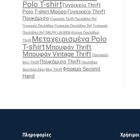
Polo T-shirt
Γυναικείο Thrift
Polo T-shirt Μαύρο
Γυναικείο Thrift
Πουκάμισο
Γυναικείο Thrift Πουλόβερ Ροζ
Γυναικείο Πουλόβερ
Γυναικείο Πουλόβερ Ροζ
Γυναικείο
Πουλόβερ Ροζ RALPH LAUREN
Κίτρινο Πουλόβερ
Μεταχειρισμένα Polo
Thrift
T-shirt
Μπουφάν Thrift
Μπουφάν Vintage Thrift
Πορτοκαλί
Πουκάμισο Thrift
Φλις Thrift
Πουλόβερ
Φόρεμα Second
Δεύτερο Χέρι
Φλις Thrift
Hand
Πληροφορίες
Χρήσιμοι