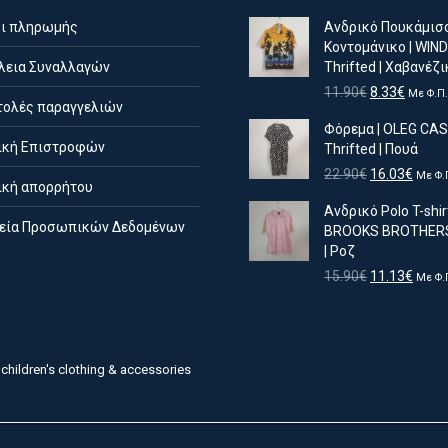
ι πληρωμής
Ανδρικό Πουκάμισ
Κοντομάνικο | WI
εια Συναλλαγών
Thrifted | Χαβανέζι
Original
Η
11.90
€
8.33
€
Με Φ.Π.
ολές παραγγελιών
price
τρέχο
Φόρεμα | OLEG CAS
was:
τιμή
ική Επιστροφών
Thrifted | Πουά
11.90€.
είναι:
8.33€.
Original
Η
22.90
€
16.03
€
Με Φ.
ική απορρήτου
price
τρέχ
Ανδρικό Polo T-shirt
was:
τιμή
εία Προσωπικών Δεδομένων
BROOKS BROTHERS 
22.90€.
είναι:
| Ροζ
16.03
Original
Η
15.90
€
11.13
€
Με Φ.
price
τρέχ
was:
τιμή
15.90€.
είναι:
11.13
children's clothing & accessories
English
(
Αγγλικά
)
Ελληνικά