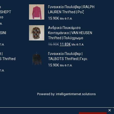
ο
Γυναικείο Πουλόβερ | RALPH
NDSHEPT
LAUREN Thrifted | Ροζ
κο
15.90
€
Με Φ.Π.Α.
Α.
Ανδρικό Πουκάμισο
υσα
SINI
Κοντoμάνικο | VAN HEUSEN
Thrifted | Πολύχρωμο
Original
Η
16.90
€
11.83
€
Π.Α.
Με Φ.Π.Α.
ουσα
price
τρέχουσα
 |
Γυναικείο Πουλόβερ |
was:
τιμή
Thrifted
TALBOTS Thrifted | Γκρι
16.90€.
είναι:
€.
11.83€.
15.90
€
Με Φ.Π.Α.
Π.Α.
ουσα
€.
Powered by:
intelligentinternet.solutions
✕