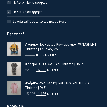
Πολιτική Επιστροφών
Πολιτική απορρήτου
Εργαλεία Προσωπικών Δεδομένων
Προσφορά
Ανδρικό Πουκάμισο Κοντομάνικο | WINDSHEPT
Thrifted | Χαβανέζικο
Original
Η
11.90
€
8.33
€
Με Φ.Π.Α.
price
τρέχουσα
Φόρεμα | OLEG CASSINI Thrifted | Πουά
was:
τιμή
11.90€.
είναι:
Original
Η
22.90
€
16.03
€
Με Φ.Π.Α.
8.33€.
price
τρέχουσα
was:
τιμή
Ανδρικό Polo T-shirt | BROOKS BROTHERS
22.90€.
είναι:
Thrifted | Ροζ
16.03€.
Original
Η
15.90
€
11.13
€
Με Φ.Π.Α.
price
τρέχουσα
was:
τιμή
ΚΟΡΥΦΑΙΑ