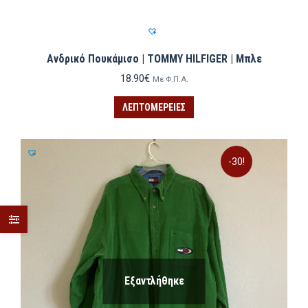
Ανδρικό Πουκάμισο | TOMMY HILFIGER | Μπλε
18.90
€
Με Φ.Π.Α.
ΛΕΠΤΟΜΈΡΕΙΕΣ
-30!
Εξαντλήθηκε
ιστη
ιστη