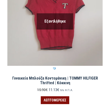
Εξαντλήθηκε
Γυναικεία Μπλούζα Κοντομάνικη | TOMMY HILFIGER
Thrifted | Κόκκινη
Original
Η
15.90
€
11.13
€
Με Φ.Π.Α.
price
τρέχουσα
was:
τιμή
ΛΕΠΤΟΜΈΡΕΙΕΣ
15.90€.
είναι:
11.13€.