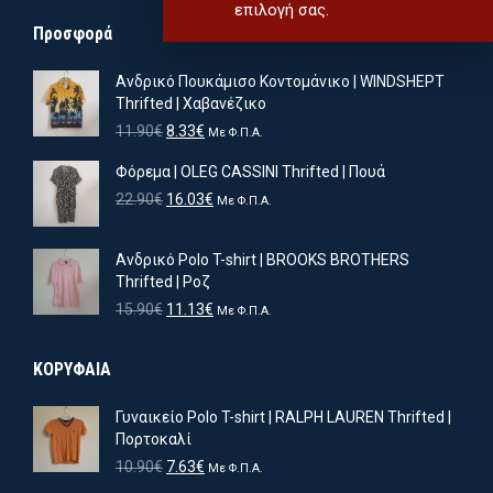
επιλογή σας.
Προσφορά
Ανδρικό Πουκάμισο Κοντομάνικο | WINDSHEPT
Thrifted | Χαβανέζικο
Original
Η
11.90
€
8.33
€
Με Φ.Π.Α.
price
τρέχουσα
Φόρεμα | OLEG CASSINI Thrifted | Πουά
was:
τιμή
11.90€.
είναι:
Original
Η
22.90
€
16.03
€
Με Φ.Π.Α.
8.33€.
price
τρέχουσα
was:
τιμή
Ανδρικό Polo T-shirt | BROOKS BROTHERS
22.90€.
είναι:
Thrifted | Ροζ
16.03€.
Original
Η
15.90
€
11.13
€
Με Φ.Π.Α.
price
τρέχουσα
was:
τιμή
ΚΟΡΥΦΑΙΑ
15.90€.
είναι:
11.13€.
Γυναικείο Polo T-shirt | RALPH LAUREN Thrifted |
Πορτοκαλί
Original
Η
10.90
€
7.63
€
Με Φ.Π.Α.
price
τρέχουσα