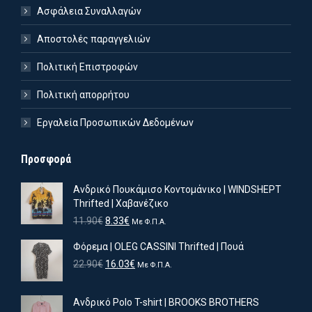
Ασφάλεια Συναλλαγών
Αποστολές παραγγελιών
Πολιτική Επιστροφών
Πολιτική απορρήτου
Εργαλεία Προσωπικών Δεδομένων
Προσφορά
Ανδρικό Πουκάμισο Κοντομάνικο | WINDSHEPT
Thrifted | Χαβανέζικο
Original
Η
11.90
€
8.33
€
Με Φ.Π.Α.
price
τρέχουσα
Φόρεμα | OLEG CASSINI Thrifted | Πουά
was:
τιμή
11.90€.
είναι:
Original
Η
22.90
€
16.03
€
Με Φ.Π.Α.
8.33€.
price
τρέχουσα
was:
τιμή
Ανδρικό Polo T-shirt | BROOKS BROTHERS
ιστη
ιστη
22.90€.
είναι: