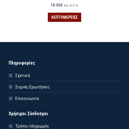
18.90
€
Με Φ.Π.Α.
ΛΕΠΤΟΜΈΡΕΙΕΣ
Πληροφορίες
Σχετικά
Συχνές Ερωτήσεις
Επικοινωνία
Χρήσιμοι Σύνδεσμοι
ιστη
ιστη
Τρόποι πληρωμής