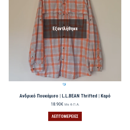
Εξαντλήθηκε
Ανδρικό Πουκάμισο | L.L.BEAN Thrifted | Καρό
18.90
€
Με Φ.Π.Α.
ΛΕΠΤΟΜΈΡΕΙΕΣ