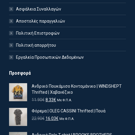
Ασφάλεια Συναλλαγών
Αποστολές παραγγελιών
Πολιτική Επιστροφών
Πολιτική απορρήτου
Εργαλεία Προσωπικών Δεδομένων
Προσφορά
Ανδρικό Πουκάμισο Κοντομάνικο | WINDSHEPT
Thrifted | Χαβανέζικο
Original
Η
11.90
€
8.33
€
Με Φ.Π.Α.
price
τρέχουσα
Φόρεμα | OLEG CASSINI Thrifted | Πουά
was:
τιμή
11.90€.
είναι:
Original
Η
22.90
€
16.03
€
Με Φ.Π.Α.
8.33€.
price
τρέχουσα
was:
τιμή