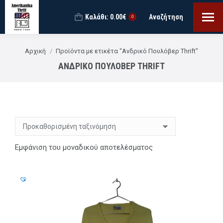
Καλάθι:
0.00
€
Αναζήτηση
Search:
0
You are here:
Αρχική
Προϊόντα με ετικέτα “Ανδρικό Πουλόβερ Thrift”
ΑΝΔΡΙΚΌ ΠΟΥΛΌΒΕΡ THRIFT
Εμφάνιση του μοναδικού αποτελέσματος