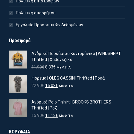
Πολιτική Επιστροφών
Πολιτική απορρήτου
Εργαλεία Προσωπικών Δεδομένων
Προσφορά
Ανδρικό Πουκάμισο Κοντομάνικο | WINDSHEPT
Thrifted | Χαβανέζικο
Original
Η
11.90
€
8.33
€
Με Φ.Π.Α.
price
τρέχουσα
Φόρεμα | OLEG CASSINI Thrifted | Πουά
was:
τιμή
11.90€.
είναι:
Original
Η
22.90
€
16.03
€
Με Φ.Π.Α.
8.33€.
price
τρέχουσα
was:
τιμή
Ανδρικό Polo T-shirt | BROOKS BROTHERS
22.90€.
είναι:
Thrifted | Ροζ
16.03€.
Original
Η
15.90
€
11.13
€
Με Φ.Π.Α.
price
τρέχουσα
was:
τιμή
ιστη
ιστη
ΚΟΡΥΦΑΙΑ
15.90€.
είναι: