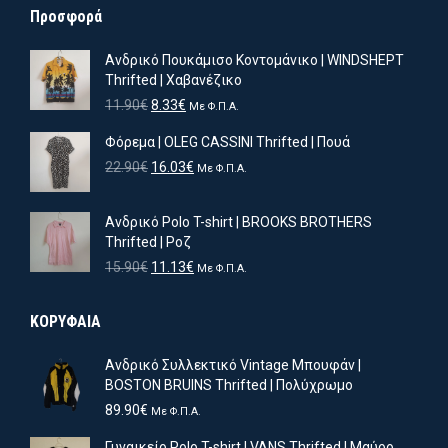
Προσφορά
Ανδρικό Πουκάμισο Κοντομάνικο | WINDSHEPT
Thrifted | Χαβανέζικο
Original
Η
11.90
€
8.33
€
Με Φ.Π.Α.
price
τρέχουσα
Φόρεμα | OLEG CASSINI Thrifted | Πουά
was:
τιμή
11.90€.
είναι:
Original
Η
22.90
€
16.03
€
Με Φ.Π.Α.
8.33€.
price
τρέχουσα
was:
τιμή
Ανδρικό Polo T-shirt | BROOKS BROTHERS
22.90€.
είναι:
Thrifted | Ροζ
16.03€.
Original
Η
15.90
€
11.13
€
Με Φ.Π.Α.
price
τρέχουσα
was:
τιμή
ΚΟΡΥΦΑΙΑ
15.90€.
είναι:
11.13€.
Ανδρικό Συλλεκτικό Vintage Μπουφάν |
BOSTON BRUINS Thrifted | Πολύχρωμο
89.90
€
Με Φ.Π.Α.
Γυναικείο Polo T-shirt | VANS Thrifted | Μαύρο