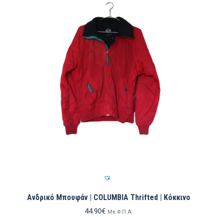
Ανδρικό Μπουφάν | COLUMBIA Thrifted | Κόκκινο
44.90
€
Με Φ.Π.Α.