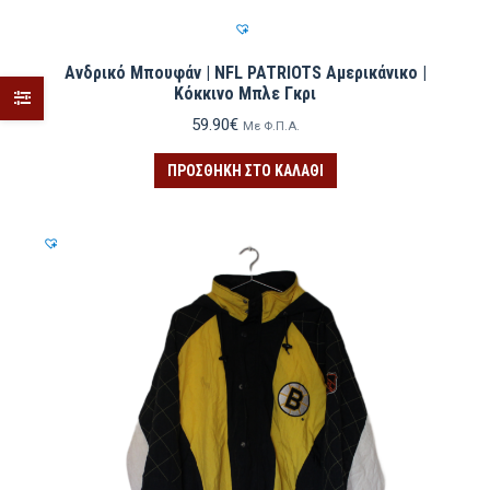
Ανδρικό Μπουφάν | NFL PATRIOTS Αμερικάνικο |
Κόκκινο Μπλε Γκρι
59.90
€
Με Φ.Π.Α.
ΠΡΟΣΘΉΚΗ ΣΤΟ ΚΑΛΆΘΙ
ιστη
ιστη