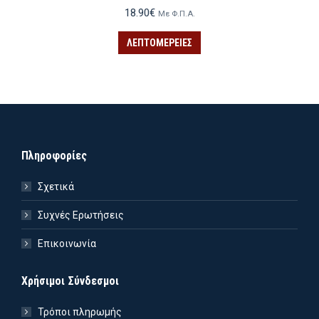
18.90
€
Με Φ.Π.Α.
ΛΕΠΤΟΜΈΡΕΙΕΣ
Πληροφορίες
Σχετικά
Συχνές Ερωτήσεις
Επικοινωνία
Χρήσιμοι Σύνδεσμοι
ιστη
ιστη
Τρόποι πληρωμής