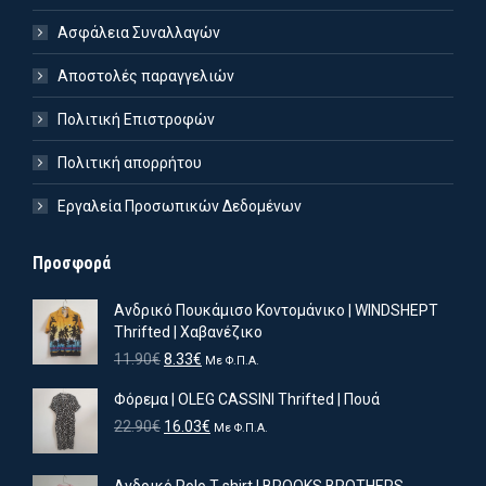
Ασφάλεια Συναλλαγών
Αποστολές παραγγελιών
Πολιτική Επιστροφών
Πολιτική απορρήτου
Εργαλεία Προσωπικών Δεδομένων
Προσφορά
Ανδρικό Πουκάμισο Κοντομάνικο | WINDSHEPT
Thrifted | Χαβανέζικο
Original
Η
11.90
€
8.33
€
Με Φ.Π.Α.
price
τρέχουσα
Φόρεμα | OLEG CASSINI Thrifted | Πουά
was:
τιμή
11.90€.
είναι:
Original
Η
22.90
€
16.03
€
Με Φ.Π.Α.
8.33€.
price
τρέχουσα
was:
τιμή