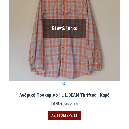
Εξαντλήθηκε
Ανδρικό Πουκάμισο | L.L.BEAN Thrifted | Καρό
18.90
€
Με Φ.Π.Α.
ΛΕΠΤΟΜΈΡΕΙΕΣ