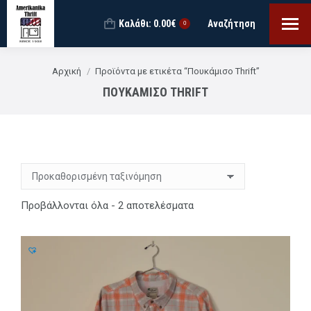
Καλάθι:
0.00
€
Αναζήτηση
Search:
0
You are here:
Αρχική
Προϊόντα με ετικέτα “Πουκάμισο Thrift”
ΠΟΥΚΆΜΙΣΟ THRIFT
Προβάλλονται όλα - 2 αποτελέσματα