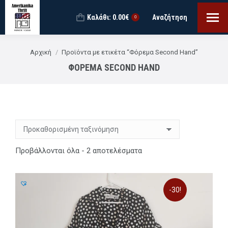
Καλάθι:
0.00
€
Αναζήτηση
Search:
0
You are here:
Αρχική
Προϊόντα με ετικέτα “Φόρεμα Second Hand”
ΦΌΡΕΜΑ SECOND HAND
Προβάλλονται όλα - 2 αποτελέσματα
-30!