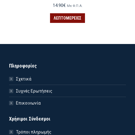
14.90
€
Με Φ.Π.Α.
ΛΕΠΤΟΜΈΡΕΙΕΣ
Πληροφορίες
Σχετικά
Συχνές Ερωτήσεις
Επικοινωνία
Χρήσιμοι Σύνδεσμοι
ιστη
ιστη
Τρόποι πληρωμής