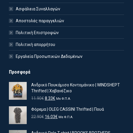
Ασφάλεια Συναλλαγών
Αποστολές παραγγελιών
Πολιτική Επιστροφών
Πολιτική απορρήτου
Εργαλεία Προσωπικών Δεδομένων
Προσφορά
Ανδρικό Πουκάμισο Κοντομάνικο | WINDSHEPT
Thrifted | Χαβανέζικο
Original
Η
11.90
€
8.33
€
Με Φ.Π.Α.
price
τρέχουσα
Φόρεμα | OLEG CASSINI Thrifted | Πουά
was:
τιμή
11.90€.
είναι:
Original
Η
22.90
€
16.03
€
Με Φ.Π.Α.
8.33€.
price
τρέχουσα
was:
τιμή