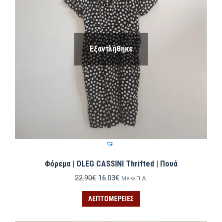
Εξαντλήθηκε
Φόρεμα | OLEG CASSINI Thrifted | Πουά
Original
Η
22.90
€
16.03
€
Με Φ.Π.Α.
price
τρέχουσα
was:
τιμή
ΛΕΠΤΟΜΈΡΕΙΕΣ
22.90€.
είναι:
16.03€.