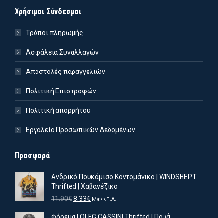
Χρήσιμοι Σύνδεσμοι
Τρόποι πληρωμής
Ασφάλεια Συναλλαγών
Αποστολές παραγγελιών
Πολιτική Επιστροφών
Πολιτική απορρήτου
Εργαλεία Προσωπικών Δεδομένων
Προσφορά
Ανδρικό Πουκάμισο Κοντομάνικο | WINDSHEPT
Thrifted | Χαβανέζικο
Original
Η
11.90
€
8.33
€
Με Φ.Π.Α.
price
τρέχουσα
Φόρεμα | OLEG CASSINI Thrifted | Πουά
was:
τιμή