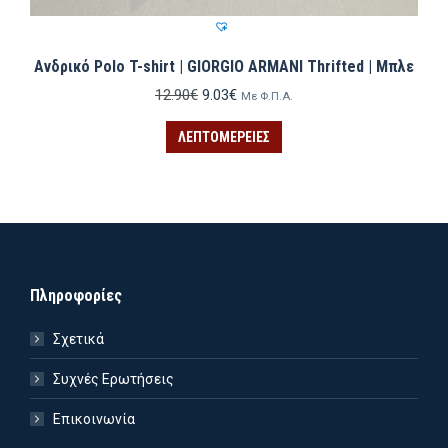
Ανδρικό Polo T-shirt | GIORGIO ARMANI Thrifted | Μπλε
Original
Η
12.90
€
9.03
€
Με Φ.Π.Α.
price
τρέχουσα
was:
τιμή
ΛΕΠΤΟΜΈΡΕΙΕΣ
12.90€.
είναι:
9.03€.
Πληροφορίες
Σχετικά
Συχνές Ερωτήσεις
Επικοινωνία
ιστη
ιστη