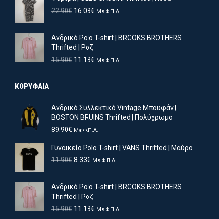
11.90€.
είναι:
Original
Η
22.90
€
16.03
€
Με Φ.Π.Α.
8.33€.
price
τρέχουσα
was:
τιμή
Ανδρικό Polo T-shirt | BROOKS BROTHERS
22.90€.
είναι:
Thrifted | Ροζ
16.03€.
Original
Η
15.90
€
11.13
€
Με Φ.Π.Α.
price
τρέχουσα
was:
τιμή
ΚΟΡΥΦΑΙΑ
15.90€.
είναι:
11.13€.
Ανδρικό Συλλεκτικό Vintage Μπουφάν |
BOSTON BRUINS Thrifted | Πολύχρωμο
89.90
€
Με Φ.Π.Α.
Γυναικείο Polo T-shirt | VANS Thrifted | Μαύρο
Original
Η
11.90
€
8.33
€
Με Φ.Π.Α.
price
τρέχουσα
was:
τιμή
Ανδρικό Polo T-shirt | BROOKS BROTHERS
11.90€.
είναι:
Thrifted | Ροζ
8.33€.
Original
Η
15.90
€
11.13
€
Με Φ.Π.Α.
price
τρέχουσα