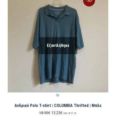
-30!
Εξαντλήθηκε
Ανδρικό Polo T-shirt | COLUMBIA Thrifted | Μπλε
Original
Η
18.90
€
13.23
€
Με Φ.Π.Α.