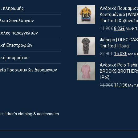
ι πληρωμής
Ανδρικό Πουκάμισ
Κοντομάνικο | WI
εια Συναλλαγών
Thrifted | Χαβανέζι
Original
Η
11.90
€
8.33
€
Με Φ.Π.
ολές παραγγελιών
price
τρέχο
Φόρεμα | OLEG CAS
was:
τιμή
ική Επιστροφών
Thrifted | Πουά
11.90€.
είναι:
8.33€.
Original
Η
22.90
€
16.03
€
Με Φ.
ική απορρήτου
price
τρέχ
Ανδρικό Polo T-shirt
was:
τιμή
εία Προσωπικών Δεδομένων
BROOKS BROTHERS 
22.90€.
είναι:
| Ροζ
16.03
Original
Η
15.90
€
11.13
€
Με Φ.
price
τρέχ
was:
τιμή
15.90€.
είναι:
11.13
children's clothing & accessories
English
(
Αγγλικά
)
Ελληνικά