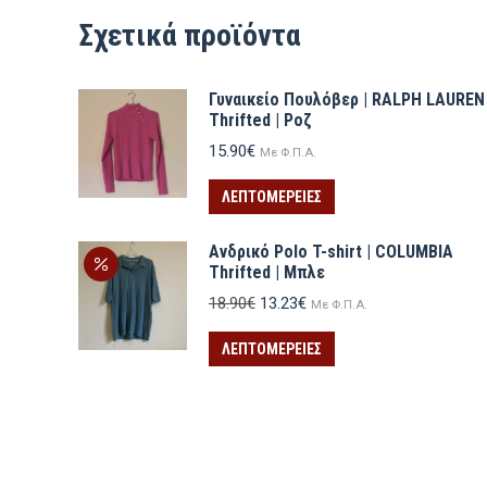
Σχετικά προϊόντα
Γυναικείο Πουλόβερ | RALPH LAUREN
Thrifted | Ροζ
15.90
€
Με Φ.Π.Α.
ΛΕΠΤΟΜΈΡΕΙΕΣ
Ανδρικό Polo T-shirt | COLUMBIA
Thrifted | Μπλε
Original
Η
18.90
€
13.23
€
Με Φ.Π.Α.
price
τρέχουσα
was:
τιμή
ΛΕΠΤΟΜΈΡΕΙΕΣ
18.90€.
είναι:
13.23€.