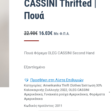
CASSINI Thrifted |
Πουά
Original
Η
22.90
€
16.03
€
Με Φ.Π.Α.
price
τρέχουσα
was:
τιμή
Πουά Φόρεμα OLEG CASSINI Second Ηand
22.90€.
είναι:
16.03€.
Εξαντλημένο
Προσθήκη στη Λίστα Επιθυμιών
Κατηγορίες:
Amerikanika Thrift Clothes Έκπτωση 30%
Καλοκαιρινής Συλλογής 2022
,
OLEG CASSINI
Αμερικάνικα
,
Γυναικεία ρούχα Αμερικάνικα
,
Φορέματα
Αμερικάνικα
Κωδικός προϊόντος:
2011