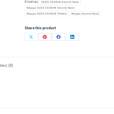
Ετικέτες:
OLEG CASSINI Second Hand
Φόρεμα OLEG CASSINI Second Hand
Φόρεμα OLEG CASSINI Thrifted
Φόρεμα Second Hand
Share this product
Share
Share
Share
Share
on
on
on
on
X
Pinterest
Facebook
LinkedIn
σεις (0)