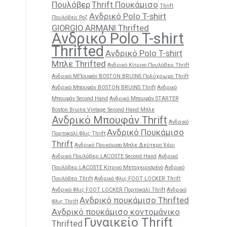
Πουλόβερ
Thrift Πουκάμισο
Thrift
Ανδρικό Polo T-shirt
Πουλόβερ Ροζ
GIORGIO ARMANI Thrifted
Ανδρικό Polo T-shirt
Thrifted
Ανδρικό Polo T-shirt
Μπλε Thrifted
Ανδρικό Κίτρινο Πουλόβερ Thrift
Ανδρικό ΜΠουφάν BOSTON BRUINS Πολύχρωμο Thrift
Ανδρικό Μπουφάν BOSTON BRUINS Thrift
Ανδρικό
Μπουφάν Second Hand
Ανδρικό Μπουφάν STARTER
Boston Bruins Vintage Second Hand Μπλε
Ανδρικό Μπουφάν Thrift
Ανδρικό
Ανδρικό Πουκάμισο
Πορτοκαλί Φλις Thrift
Thrift
Ανδρικό Πουκάμισο Μπλε Δεύτερο Χέρι
Ανδρικό Πουλόβερ LACOSTE Second Hand
Ανδρικό
Πουλόβερ LACOSTE Κίτρινο Μεταχειρισμένο
Ανδρικό
Πουλόβερ Thrift
Ανδρικό Φλις FOOT LOCKER Thrift
Ανδρικό Φλις FOOT LOCKER Πορτοκαλί Thrift
Ανδρικό
Ανδρικό πουκάμισο Thrifted
Φλις Thrift
Ανδρικό πουκάμισο κοντομάνικο
Γυναικείο Thrift
Thrifted