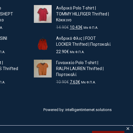
ο
Ανδρικό Polo T-shirt |
NDSHEPT
TOMMY HILLFIGER Thrifted |
κο
Κόκκινο
Original
Η
14.90
€
10.43
€
Α.
Με Φ.Π.Α.
υσα
price
τρέχουσα
SINI
Ανδρικό Φλις | FOOT
was:
τιμή
LOCKER Thrifted | Πορτοκαλί
14.90€.
είναι:
10.43€.
22.90
€
Π.Α.
Με Φ.Π.Α.
ουσα
 |
Γυναικείο Polo T-shirt |
Thrifted
RALPH LAUREN Thrifted |
Πορτοκαλί
€.
Original
Η
10.90
€
7.63
€
Π.Α.
Με Φ.Π.Α.
ουσα
price
τρέχουσα
was:
τιμή
10.90€.
είναι:
€.
7.63€.
Powered by:
intelligentinternet.solutions
✕