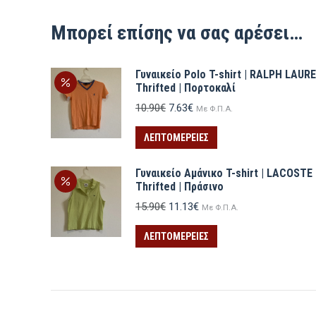
Μπορεί επίσης να σας αρέσει…
Γυναικείο Polo T-shirt | RALPH LAUR
Thrifted | Πορτοκαλί
Original
Η
10.90
€
7.63
€
Με Φ.Π.Α.
price
τρέχουσα
was:
τιμή
ΛΕΠΤΟΜΈΡΕΙΕΣ
10.90€.
είναι:
7.63€.
Γυναικείο Αμάνικο T-shirt | LACOSTE
Thrifted | Πράσινο
Original
Η
15.90
€
11.13
€
Με Φ.Π.Α.
price
τρέχουσα
was:
τιμή
ΛΕΠΤΟΜΈΡΕΙΕΣ
15.90€.
είναι:
11.13€.