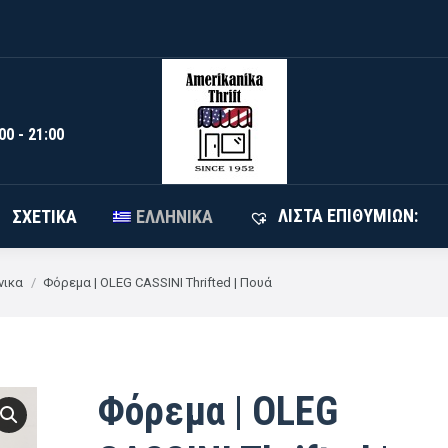
HRIFT
ΌΛΑ ΤΑ ΠΡΟΪΌΝΤΑ
ΣΧΕΤΙΚΆ
ΕΛΛΗΝΙ
00 - 21:00
ΛΊΣΤΑ ΕΠΙΘΥΜΙΏΝ:
ΣΧΕΤΙΚΆ
ΕΛΛΗΝΙΚΆ
νικα
Φόρεμα | OLEG CASSINI Thrifted | Πουά
Φόρεμα | OLEG