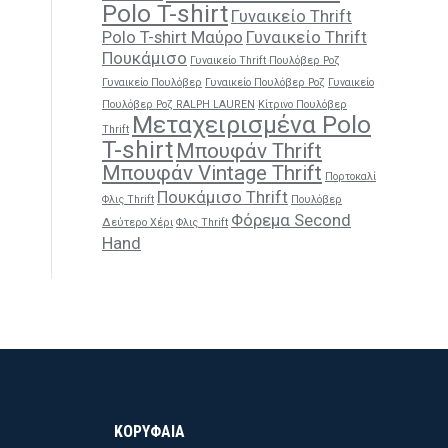
Polo T-shirt
Γυναικείο Thrift
Polo T-shirt Μαύρο
Γυναικείο Thrift
Πουκάμισο
Γυναικείο Thrift Πουλόβερ Ροζ
Γυναικείο Πουλόβερ
Γυναικείο Πουλόβερ Ροζ
Γυναικείο
Πουλόβερ Ροζ RALPH LAUREN
Κίτρινο Πουλόβερ
Μεταχειρισμένα Polo
Thrift
T-shirt
Μπουφάν Thrift
Μπουφάν Vintage Thrift
Πορτοκαλί
Πουκάμισο Thrift
Φλις Thrift
Πουλόβερ
Φόρεμα Second
Δεύτερο Χέρι
Φλις Thrift
Hand
ΚΟΡΥΦΑΙΑ