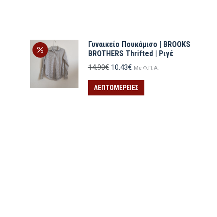
Γυναικείο Πουκάμισο | BROOKS
BROTHERS Thrifted | Ριγέ
Original
Η
14.90
€
10.43
€
Με Φ.Π.Α.
price
τρέχουσα
was:
τιμή
ΛΕΠΤΟΜΈΡΕΙΕΣ
14.90€.
είναι:
10.43€.