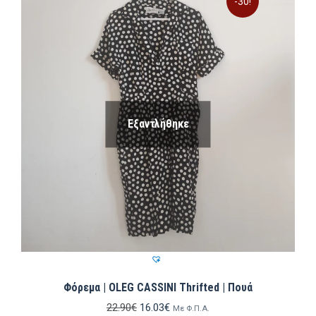
-30!
Εξαντλήθηκε
Φόρεμα | OLEG CASSINI Thrifted | Πουά
Original
Η
22.90
€
16.03
€
Με Φ.Π.Α.