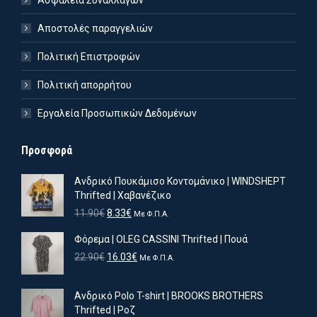
Ασφάλεια Συναλλαγών
Αποστολές παραγγελιών
Πολιτική Επιστροφών
Πολιτική απορρήτου
Εργαλεία Προσωπικών Δεδομένων
Προσφορά
Ανδρικό Πουκάμισο Κοντομάνικο | WINDSHEPT
Thrifted | Χαβανέζικο
Original
Η
11.90
€
8.33
€
Με Φ.Π.Α.
price
τρέχουσα
Φόρεμα | OLEG CASSINI Thrifted | Πουά
was:
τιμή
11.90€.
είναι:
Original
Η
22.90
€
16.03
€
Με Φ.Π.Α.
8.33€.
price
τρέχουσα
was:
τιμή
Ανδρικό Polo T-shirt | BROOKS BROTHERS
22.90€.
είναι:
ιστη
ιστη
Thrifted | Ροζ
16.03€.