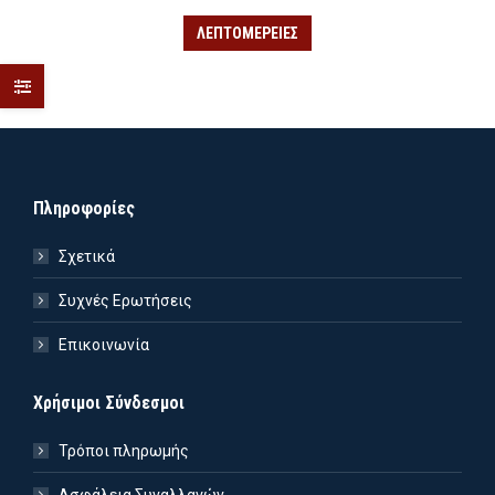
price
τρέχουσα
was:
τιμή
ΛΕΠΤΟΜΈΡΕΙΕΣ
22.90€.
είναι:
16.03€.
Πληροφορίες
Σχετικά
Συχνές Ερωτήσεις
Επικοινωνία
Χρήσιμοι Σύνδεσμοι
Τρόποι πληρωμής