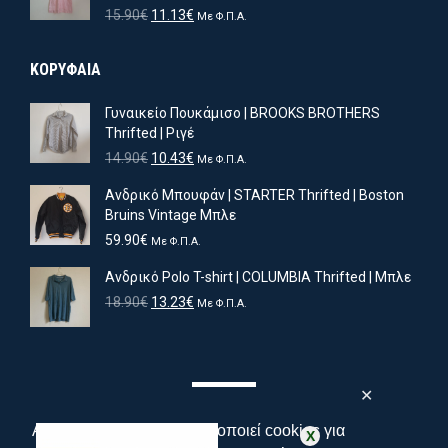
Original
Η
15.90
€
11.13
€
Με Φ.Π.Α.
price
τρέχουσα
was:
τιμή
ΚΟΡΥΦΑΙΑ
15.90€.
είναι:
11.13€.
Γυναικείο Πουκάμισο | BROOKS BROTHERS
Thrifted | Ριγέ
Original
Η
14.90
€
10.43
€
Με Φ.Π.Α.
price
τρέχουσα
Ανδρικό Μπουφάν | STARTER Thrifted | Boston
was:
τιμή
Bruins Vintage Μπλε
14.90€.
είναι:
10.43€.
59.90
€
Με Φ.Π.Α.
Ανδρικό Polo T-shirt | COLUMBIA Thrifted | Μπλε
Original
Η
18.90
€
13.23
€
Με Φ.Π.Α.
price
τρέχουσα
was:
τιμή
18.90€.
είναι:
13.23€.
✕
Αυτός ο ιστότοπος χρησιμοποιεί cookies για