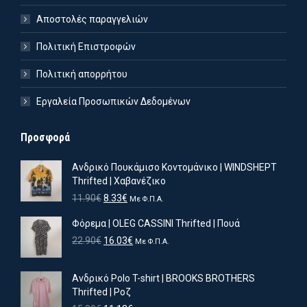
Αποστολές παραγγελιών
Πολιτική Επιστροφών
Πολιτική απορρήτου
Εργαλεία Προσωπικών Δεδομένων
Προσφορά
Ανδρικό Πουκάμισο Κοντομάνικο | WINDSHEPT
Thrifted | Χαβανέζικο
Original
Η
11.90
€
8.33
€
Με Φ.Π.Α.
price
τρέχουσα
Φόρεμα | OLEG CASSINI Thrifted | Πουά
was:
τιμή
11.90€.
είναι:
Original
Η
22.90
€
16.03
€
Με Φ.Π.Α.
8.33€.
price
τρέχουσα
was:
τιμή
Ανδρικό Polo T-shirt | BROOKS BROTHERS
22.90€.
είναι:
Thrifted | Ροζ
16.03€.
ιστη
ιστη